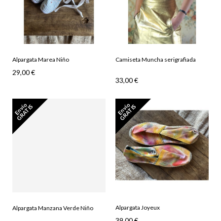
Alpargata Marea Niño
(7778)
Camiseta Muncha serigrafiada
(7765)
29,00 €
33,00 €
E
n
v
o
G
R
A
T
I
E
n
v
o
G
R
A
T
I
í
S
í
S
Alpargata Joyeux
(7775)
Alpargata Manzana Verde Niño
(7780)
39,00 €