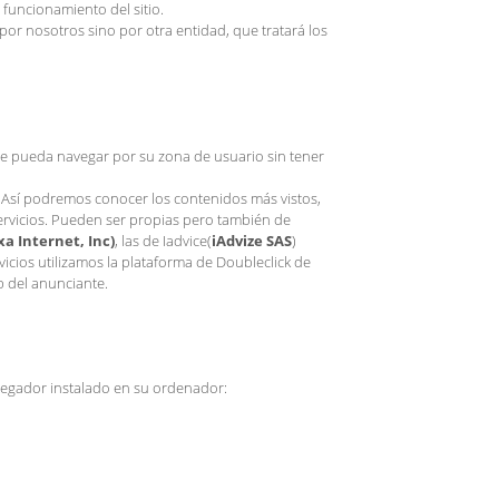
 funcionamiento del sitio.
or nosotros sino por otra entidad, que tratará los
que pueda navegar por su zona de usuario sin tener
 Así podremos conocer los contenidos más vistos,
servicios. Pueden ser propias pero también de
xa Internet, Inc)
, las de Iadvice(
iAdvize SAS
)
rvicios utilizamos la plataforma de Doubleclick de
b del anunciante.
avegador instalado en su ordenador: