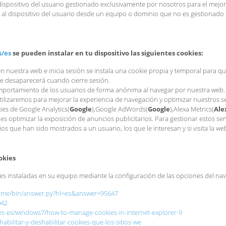
dispositivo del usuario gestionado exclusivamente por nosotros para el mejor
 al dispositivo del usuario desde un equipo o dominio que no es gestionado p
s/es
se pueden instalar en tu dispositivo las siguientes cookies:
en nuestra web e inicia sesión se instala una cookie propia y temporal para 
ie desaparecerá cuando cierre sesión.
comportamiento de los usuarios de forma anónima al navegar por nuestra web.
utilizaremos para mejorar la experiencia de navegación y optimizar nuestros 
ies de Google Analytics(
Google
),Google AdWords(
Google
),Alexa Metrics(
Ale
o es optimizar la exposición de anuncios publicitarios. Para gestionar estos se
 que han sido mostrados a un usuario, los que le interesan y si visita la we
okies
ies instaladas en su equipo mediante la configuración de las opciones del n
rome/bin/answer.py?hl=es&answer=95647
042
es-es/windows7/how-to-manage-cookies-in-internet-explorer-9
habilitar-y-deshabilitar-cookies-que-los-sitios-we