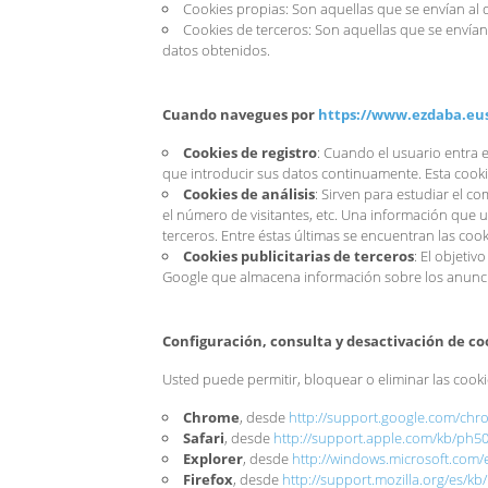
Cookies propias: Son aquellas que se envían al 
Cookies de terceros: Son aquellas que se envían
datos obtenidos.
Cuando navegues por
https://www.ezdaba.eu
Cookies de registro
: Cuando el usuario entra 
que introducir sus datos continuamente. Esta cook
Cookies de análisis
: Sirven para estudiar el 
el número de visitantes, etc. Una información que 
terceros. Entre éstas últimas se encuentran las cook
Cookies publicitarias de terceros
: El objetiv
Google que almacena información sobre los anuncios
Configuración, consulta y desactivación de co
Usted puede permitir, bloquear o eliminar las cook
Chrome
, desde
http://support.google.com/ch
Safari
, desde
http://support.apple.com/kb/ph5
Explorer
, desde
http://windows.microsoft.com/
Firefox
, desde
http://support.mozilla.org/es/kb/