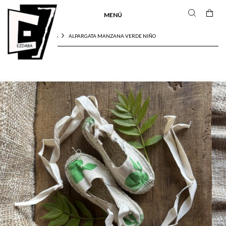
MENÚ
ALPARGATA MANZANA VERDE NIÑO
INICIO
ALPARGATAS