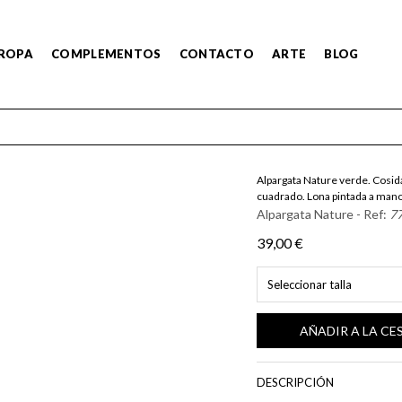
ROPA
COMPLEMENTOS
CONTACTO
ARTE
BLOG
Alpargata Nature verde. Cosida
cuadrado. Lona pintada a mano
Alpargata Nature - Ref:
7
39,00 €
Seleccionar talla
AÑADIR A LA CE
DESCRIPCIÓN