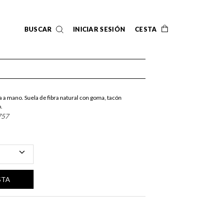
BUSCAR
INICIAR SESIÓN
CESTA
 a mano. Suela de fibra natural con goma, tacón
.
757
STA