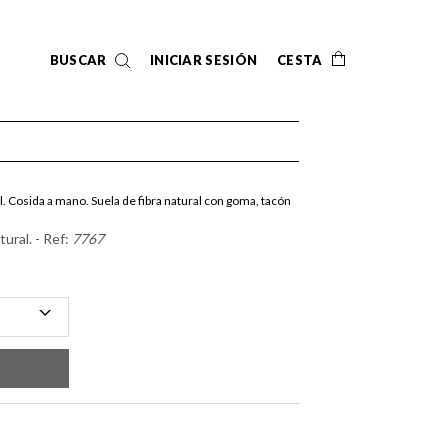
BUSCAR
INICIAR SESIÓN
CESTA
l. Cosida a mano. Suela de fibra natural con goma, tacón
tural. - Ref:
7767